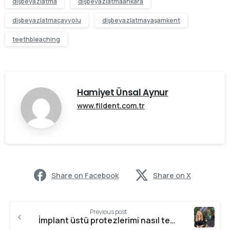
dişbeyazlatma
dişbeyazlatmaankara
dişbeyazlatmaçayyolu
dişbeyazlatmayaşamkent
teethbleaching
Hamiyet Ünsal Aynur
www.fildent.com.tr
Share on Facebook
Share on X
Previous post
İmplant üstü protezlerimi nasıl temizlemeliyim?