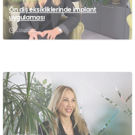
Ön diş eksikliklerinde implant
uygulaması
6 Mart 2025
-
Genel Makaleler