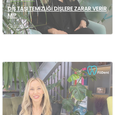
DİŞ TAŞI TEMİZLİĞİ DİŞLERE ZARAR VERİR
Mİ?
27 Şubat 2025
-