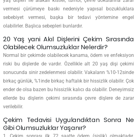
yaş dişleri ile alakalı kistler, tümör, çevre dokularına zarar
vermesi çürümeye baskı nedeniyle yapısal bozukluklara
sebebiyet vermesi, başka bir tedavi yöntemine engel
olabilirler. Başlıca sebepleri bunlardır.
20 Yaş yani Akıl Dişlerini Çekim Sırasında
Olabilecek Olumsuzluklar Nelerdir?
Normal bir çekimde olabilecek kanama, ödem ve enfeksiyon
riski bu dişlerde de vardır. Özellikle alt 20 yaş dişi çekimi
sonucunda sinir zedelenmesi olabilir. Vakaların %10-12sinde
birkaç günlük, %1inde birkaç haftalık bir hissizlik olabilir. Çok
ender de olsa bazen bu hissizlik kalıcı da olabilir. Deneyimsiz
ellerde bu dişlerin çekimi sırasında çevre dişlere de zarar
verilebilir.
Çekim Tedavisi Uygulandıktan Sonra Ne
Gibi Olumsuzluklar Yaşanır?
1. Çekim sonrası ilk 72 saatte ödem (şişlik) olmaktadır.