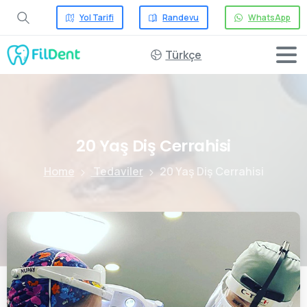
Yol Tarifi
Randevu
WhatsApp
Türkçe
20
Yaş
Diş
Cerrahisi
Home
Tedaviler
20 Yaş Diş Cerrahisi