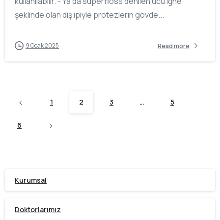
kullanılabilir. - Ya da superfloss denilen ucu iğne
şeklinde olan diş ipiyle protezlerin gövde...
9 Ocak 2025
Read more
1
2
3
…
5
6
Kurumsal
Doktorlarımız