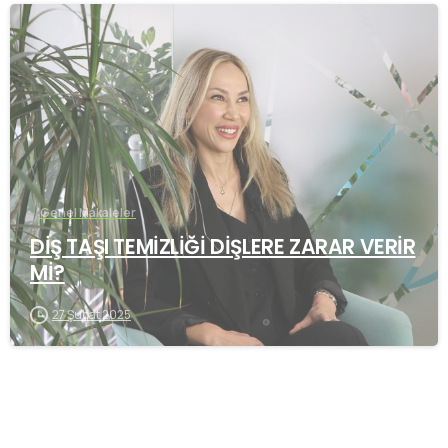
-
Genel Makaleler
DİŞ TAŞI TEMİZLİĞİ DİŞLERE ZARAR VERİR
Mİ?
27 Şubat 2025