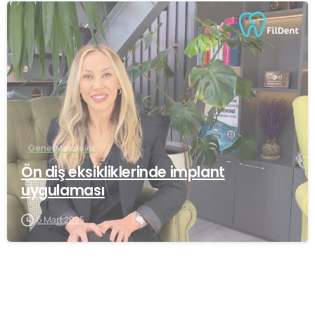
-
Genel Makaleler
Ön diş eksikliklerinde implant
uygulaması
6 Mart 2025