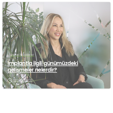
-
Genel Makaleler
İmplantla ilgili günümüzdeki
gelişmeler nelerdir?
13 Şubat 2025