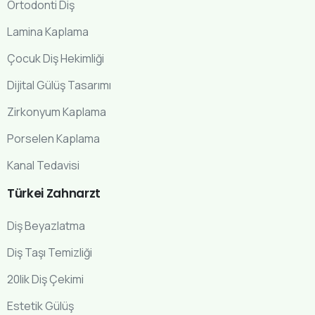
Ortodonti Diş
Lamina Kaplama
Çocuk Diş Hekimliği
Dijital Gülüş Tasarımı
Zirkonyum Kaplama
Porselen Kaplama
Kanal Tedavisi
Türkei
Zahnarzt
Diş Beyazlatma
Diş Taşı Temizliği
20lik Diş Çekimi
Estetik Gülüş