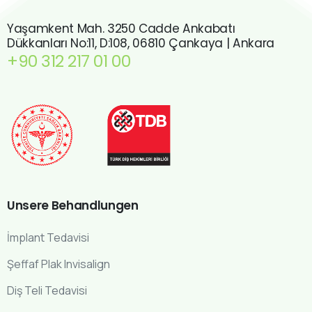
Yaşamkent Mah. 3250 Cadde Ankabatı
Dükkanları No:11, D:108, 06810 Çankaya | Ankara
+90 312 217 01 00
Unsere
Behandlungen
İmplant Tedavisi
Şeffaf Plak Invisalign
Diş Teli Tedavisi