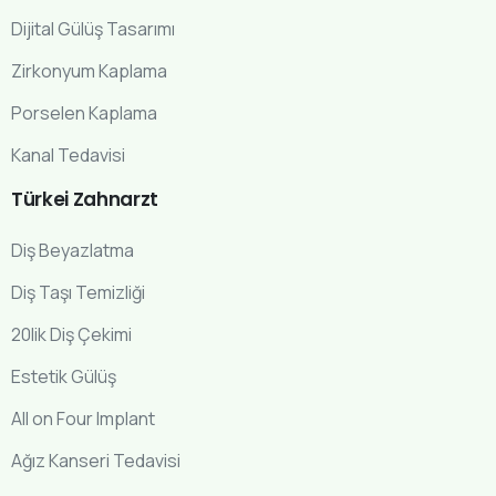
Dijital Gülüş Tasarımı
Zirkonyum Kaplama
Porselen Kaplama
Kanal Tedavisi
Türkei
Zahnarzt
Diş Beyazlatma
Diş Taşı Temizliği
20lik Diş Çekimi
Estetik Gülüş
All on Four Implant
Ağız Kanseri Tedavisi