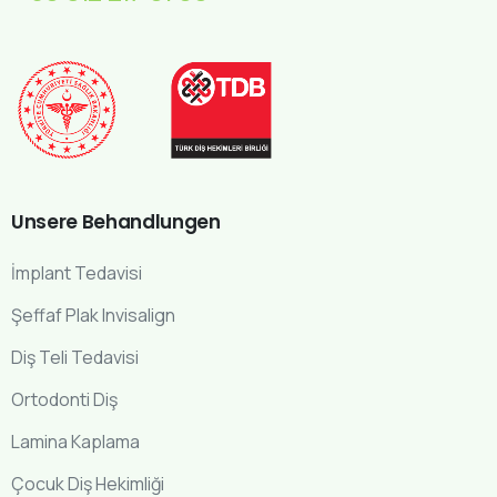
Unsere
Behandlungen
İmplant Tedavisi
Şeffaf Plak Invisalign
Diş Teli Tedavisi
Ortodonti Diş
Lamina Kaplama
Çocuk Diş Hekimliği